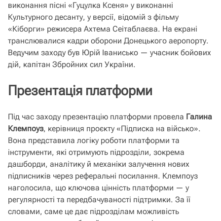
виконання пісні «Гуцулка Ксеня» у виконанні
Культурного десанту, у версії, відомій з фільму
«Кіборги» режисера Ахтема Сеітаблаєва. На екрані
транслювалися кадри оборони Донецького аеропорту.
Ведучим заходу був Юрій Іванисько — учасник бойових
дій, капітан Збройних сил України.
Презентація платформи
Під час заходу презентацію платформи провела
Галина
Клемпоуз
, керівниця проєкту «Підписка на військо».
Вона представила логіку роботи платформи та
інструменти, які отримують підрозділи, зокрема
дашборди, аналітику й механіки залучення нових
підписників через реферальні посилання. Клемпоуз
наголосила, що ключова цінність платформи — у
регулярності та передбачуваності підтримки. За її
словами, саме це дає підрозділам можливість