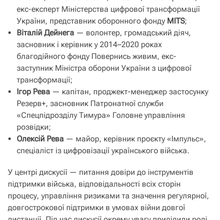
екс-експерт Міністерства цифрової трансформації
України, представник оборонного фонду
MITS
;
Віталій Дейнега
— волонтер, громадський діяч,
засновник і керівник у 2014–2020 роках
благодійного фонду Повернись живим, екс-
заступник Міністра оборони України з цифрової
трансформації;
Ігор Рева
— капітан, проджект-менеджер застосунку
Резерв+, засновник Патронатної служби
«Спецпідрозділу Тимура» Головне управління
розвідки;
Олексій Рева
— майор, керівник проєкту «Імпульс»,
спеціаліст із цифровізації українського війська.
У центрі дискусії — питання довіри до інструментів
підтримки війська, відповідальності всіх сторін
процесу, управління ризиками та значення регулярної,
довгострокової підтримки в умовах війни довгої
дистанції. Під час дискусії окрему увагу приділили ролі