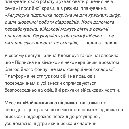
планувати свою роботу й ухвалювати рішення не в
режимі постійної кризи, а в режимі планування.
«Регулярна підтримка потрібна не для красивих цифр,
а для щоденної роботи підрозділів. Коли допомога
передбачувана, військові можуть діяти в режимі
планування. Регулярність у підтримці війська — це
питання ефективності, не емоцій»
, — додала
Галина
.
У своєму виступі Галина Клемпоуз також наголосила,
що «Підписка на військо» є некомерційним проєктом
благодійного фонду і не має комерційної складової.
Платформа не стягує комісій і не працює з
посередниками: усі внески спрямовуються
безпосередньо на офіційні рахунки військових частин.
Меседж
«Найважливіша підписка твого життя»
сьогодні є центральною ідеєю платформи «Підписка на
військо» і відображає перехід до регулярної,
усвідомленої підтримки війська як частини