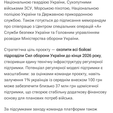
Національною гвардією України, Сухопутними
військами ЗСУ, Морською піхотою, Національною
поліцією України та Державною прикордонною
службою. Також готується до підписання меморандум
про співпрацю з Центром спеціальних операцій «А»
Служби безпеки України та Головним управлінням
розвідки Міністерства оборони України.
Стратегічна ціль проєкту —
охопити всі бойові
підрозділи Сил оборони України до кінця 2026 року
,
створивши єдину технічну інфраструктуру регулярної
підтримки. Потенціал регулярної моделі підтримки є
масштабним: за оцінками команди проєкту, навіть
залучення 1% українців із середнім внеском 100 грн
може забезпечити близько 37 млн грн щомісячної
підтримки, що створює стабільну додаткову фінансову
основу для планових потреб війська.
За підсумками заходу команда платформи також