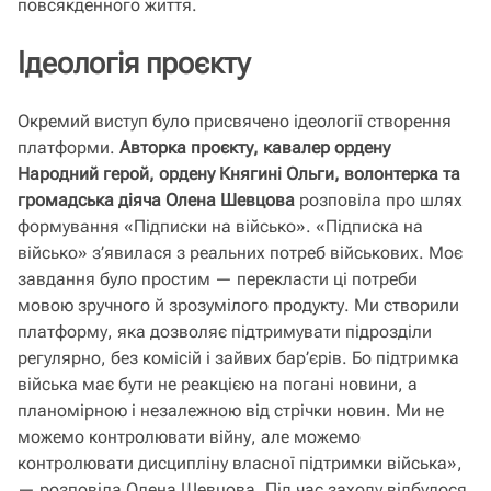
повсякденного життя.
Ідеологія проєкту
Окремий виступ було присвячено ідеології створення
платформи.
Авторка проєкту, кавалер ордену
Народний герой, ордену Княгині Ольги, волонтерка та
громадська діяча Олена Шевцова
розповіла про шлях
формування «Підписки на військо». «Підписка на
військо» з’явилася з реальних потреб військових. Моє
завдання було простим — перекласти ці потреби
мовою зручного й зрозумілого продукту. Ми створили
платформу, яка дозволяє підтримувати підрозділи
регулярно, без комісій і зайвих бар’єрів. Бо підтримка
війська має бути не реакцією на погані новини, а
планомірною і незалежною від стрічки новин. Ми не
можемо контролювати війну, але можемо
контролювати дисципліну власної підтримки війська»,
— розповіла Олена Шевцова. Під час заходу відбулося