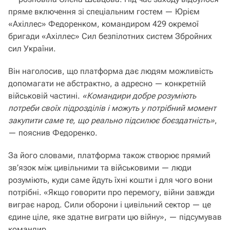
пряме включення зі спеціальним гостем — Юрієм
«Ахіллес» Федоренком, командиром 429 окремої
бригади «Ахіллес» Сил безпілотних систем Збройних
сил України.
Він наголосив, що платформа дає людям можливість
допомагати не абстрактно, а адресно — конкретній
військовій частині.
«Командири добре розуміють
потреби своїх підрозділів і можуть у потрібний момент
закупити саме те, що реально підсилює боєздатність»
,
— пояснив Федоренко.
За його словами, платформа також створює прямий
зв’язок між цивільними та військовими — люди
розуміють, куди саме йдуть їхні кошти і для чого вони
потрібні. «Якщо говорити про перемогу, війни завжди
виграє народ. Сили оборони і цивільний сектор — це
єдине ціле, яке здатне виграти цю війну», — підсумував
командир.