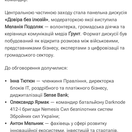
Центральною частиною заходу стала панельна дискусія
«Довіра без ілюзій»
, модераторкою якої виступила
Меланія Подоляк
— волонтерка, громадська діячка та
керівниця комунікацій медіа
Ґрунт
. Формат дискусії був
побудований як відкрита розмова між військовими,
представниками бізнесу, експертами з цифровізації та
громадського сектору.
До обговорення долучилися:
Інна Тютюн
— членкиня Правління, директорка
блоків IT, роздрібного та платіжного бізнесу,
диджиталізації
Sense Bank
;
Олександр Ярмак
— командир батальйону Darknode
412-ї бригади Nemesis Сил безпілотних систем
Збройних сил України;
Антон Мельник
— фахівець у сфері розвитку
інноваційної екосистеми, інвестицій та стартапів,