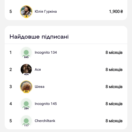
5
1,900
₴
Юлія Гуркіна
9
Найдовше підписані
1
8 місяців
Incognito 134
845
2
8 місяців
Ася
404
3
8 місяців
Шева
20
4
8 місяців
Incognito 145
284
5
8 місяців
Cherchiltank
117