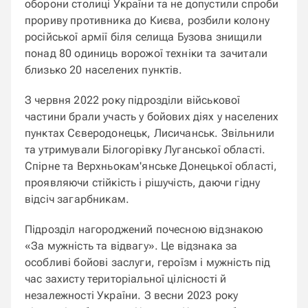
оборони столиці України та не допустили спроби
прориву противника до Києва, розбили колону
російської армії біля селища Бузова знищили
понад 80 одиниць ворожої техніки та зачитали
близько 20 населених пунктів.
З червня 2022 року підрозділи військової
частини брали участь у бойових діях у населених
пунктах Сєверодонецьк, Лисичанськ. Звільнили
та утримували Білогорівку Луганської області.
Спірне та Верхньокам'янське Донецької області,
проявляючи стійкість і рішучість, даючи гідну
відсіч загарбникам.
Підрозділ нагороджений почесною відзнакою
«За мужність та відвагу». Це відзнака за
особливі бойові заслуги, героїзм і мужність під
час захисту територіальної цілісності й
незалежності України. З весни 2023 року