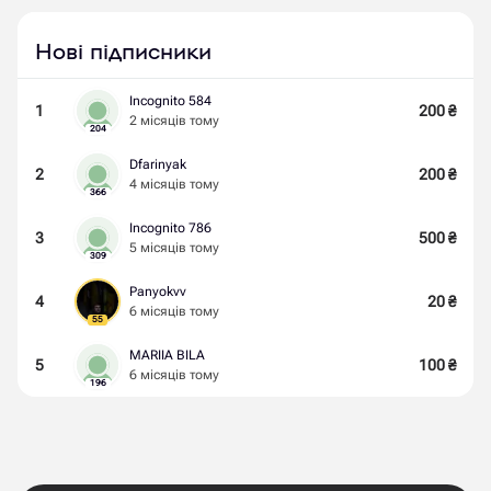
Нові підписники
Incognito 584
1
200
₴
2 місяців тому
204
Dfarinyak
2
200
₴
4 місяців тому
366
Incognito 786
3
500
₴
5 місяців тому
309
Panyokvv
4
20
₴
6 місяців тому
55
MARIIA BILA
5
100
₴
6 місяців тому
196