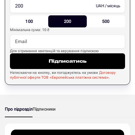
UAH
/
місяць
100
200
500
Мінімальна сума
:
10
₴
Для отримання квитанцій та керування підпискою
Підписатись
Натискаючи на кнопку, ви погоджуєтесь на умови
Договору
публічної оферти ТОВ «Европейська платіжна система».
Про підрозділ
Підписники