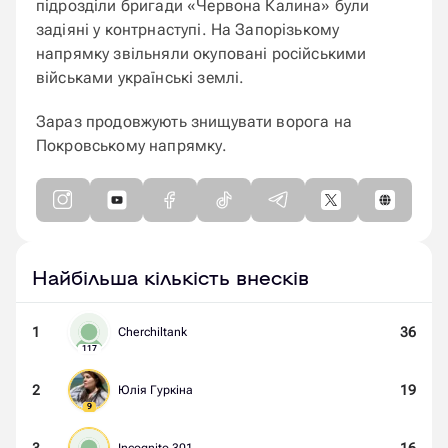
підрозділи бригади «Червона Калина» були
задіяні у контрнаступі. На Запорізькому
напрямку звільняли окуповані російськими
військами українські землі.
Зараз продовжують знищувати ворога на
Покровському напрямку.
Найбільша кількість внесків
1
36
Cherchiltank
117
2
19
Юлія Гуркіна
9
3
16