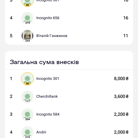
Incognito 301
36
4
16
Incognito 656
479
5
11
Віталій Ганжинов
243
Загальна сума внесків
1
8,000
₴
Incognito 301
36
2
3,600
₴
Cherchiltank
117
3
2,200
₴
Incognito 584
204
4
2,000
₴
Andrii
215